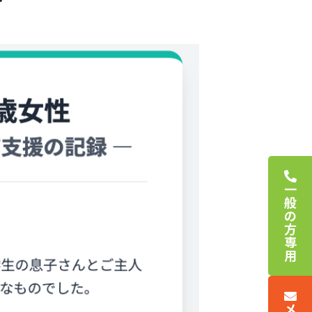
一
般
の
方
専
用
メ