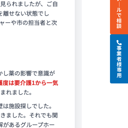
｜
ル
で
相
談
事
業
者
様
専
用