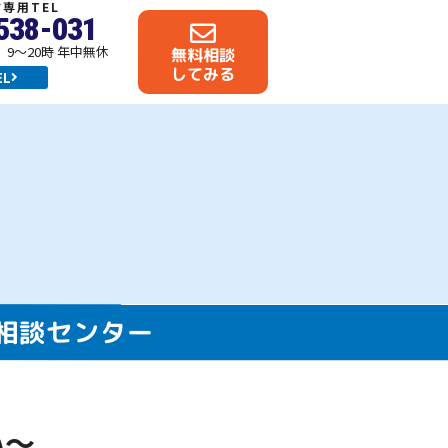
専用TEL
538-031
9～20時 年中無休
無料相談
してみる
L
相談センター
い〜