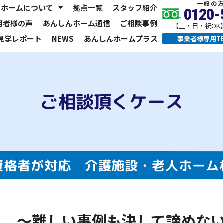
一般の方
ホームについて
拠点一覧
スタッフ紹介
0120-
用者様の声
あんしんホーム通信
ご相談事例
【土・日・祝OK】
見学レポート
NEWS
あんしんホームプラス
事業者様専用TE
ご相談頂くケース
資格者が対応
介護施設・老人ホーム
し 〜難しい事例も決して諦めな