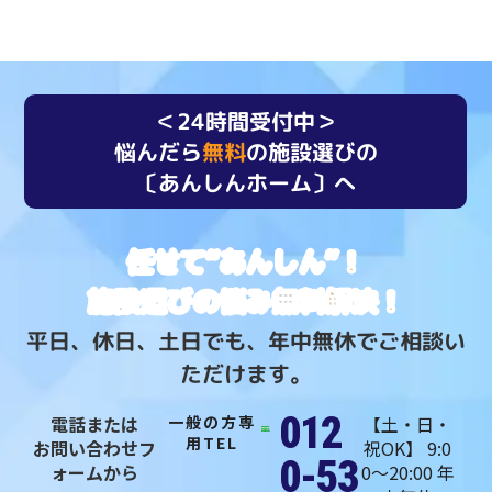
＜24時間受付中＞
悩んだら
無料
の施設選びの
〔あんしんホーム〕へ
任せて“あんしん”！
施設選びの悩み無料解決！
平日、休日、土日でも、年中無休でご相談い
ただけます。
012
電話または
一般の方専
【土・日・
用TEL
お問い合わせフ
祝OK】 9:0
0-53
ォームから
0〜20:00 年