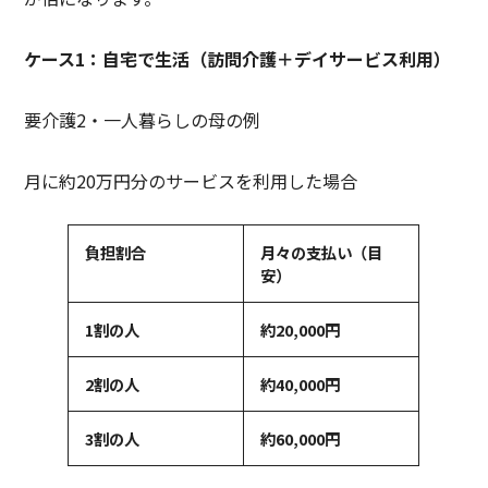
ケース
1
：自宅で生活（訪問介護＋デイサービス利用）
要介護2・一人暮らしの母の例
月に約20万円分のサービスを利用した場合
負担割合
月々の支払い（目
安）
1
割の人
約
20,000
円
2
割の人
約
40,000
円
3
割の人
約
60,000
円