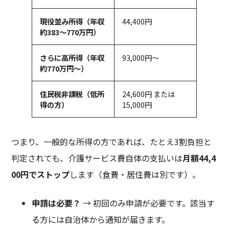
現役並み所得（年収
44,400円
約
383
～
770
万円）
さらに高所得（年収
93,000円～
約
770
万円～）
住民税非課税（低所
24,600円 または
得の方）
15,000円
つまり、一般的な所得の方であれば、たとえ3割負担と
判定されても、介護サービス費自体の支払いは
月額
44,4
00
円でストップ
します（食費・居住費は別です）。
申請は必要？
→ 初回のみ申請が必要です。該当す
る方には自治体から通知が届きます。