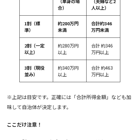
（単身の場
（夫婦など
2
合）
人以上）
1
割（標
約
280
万円
合計
約
346
準）
未満
万円未満
2
割（一定
約280万円
合計 約346
以上）
以上
万円以上
3
割（現役
約340万円
合計 約463
並み）
以上
万円以上
※上記は目安です。正確には「合計所得金額」なども加
味して自治体が決定します。
ここだけ注意！