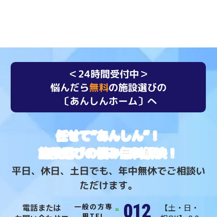
＜24時間受付中＞
悩んだら
無料
の施設選びの
〔あんしんホーム〕へ
任せて“あんしん”！
施設選びの悩み無料解決！
平日、休日、土日でも、年中無休でご相談い
ただけます。
012
電話または
一般の方専
【土・日・
用TEL